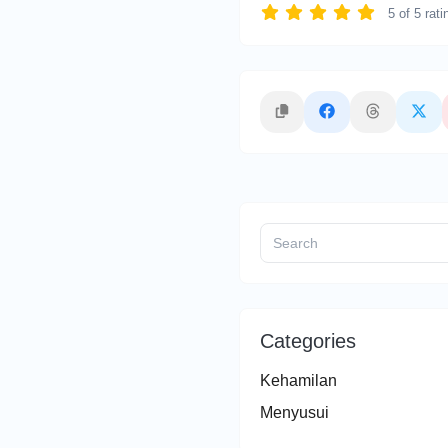
5
of
5
rati
Categories
Kehamilan
Menyusui