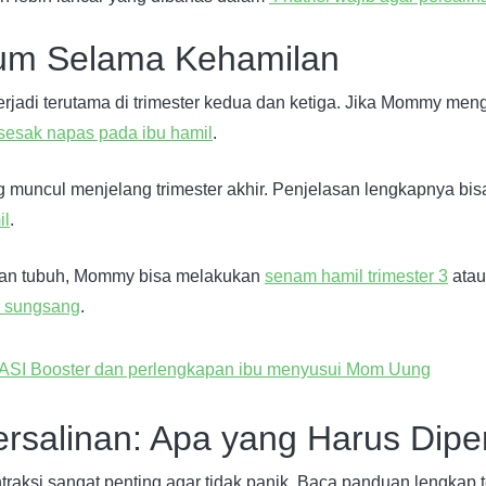
um Selama Kehamilan
erjadi terutama di trimester kedua dan ketiga. Jika Mommy me
 sesak napas pada ibu hamil
.
g muncul menjelang trimester akhir. Penjelasan lengkapnya bis
il
.
an tubuh, Mommy bisa melakukan
senam hamil trimester 3
ata
 sungsang
.
rsalinan: Apa yang Harus Dipe
aksi sangat penting agar tidak panik. Baca panduan lengkap 