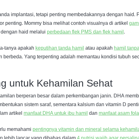
tanda implantasi, tetapi penting membedakannya dengan haid. 
or penting. Mommy bisa melihat contoh visualnya di artikel
gamb
dengan haid melalui
perbedaan flek PMS dan flek hamil
.
ya-tanya apakah
keputihan tanda hamil
atau apakah
hamil tanp
an berbeda. Yang terpenting adalah memantau kondisi tubuh s
ing untuk Kehamilan Sehat
ehamilan berperan besar dalam perkembangan janin. DHA memb
entukan sistem saraf, sementara kalsium dan vitamin D penting
lam artikel
manfaat DHA untuk ibu hamil
dan
manfaat asam folat
perlu memahami
pentingnya vitamin dan mineral selama kehamil
n lebih lancar yang dibahas dalam
4 nutrisi wajib agar persalin