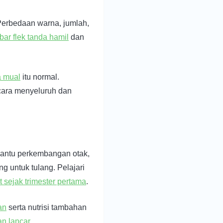
Perbedaan warna, jumlah,
ar flek tanda hamil
dan
a mual
itu normal.
ecara menyeluruh dan
antu perkembangan otak,
 untuk tulang. Pelajari
 sejak trimester pertama
.
an
serta nutrisi tambahan
an lancar
.