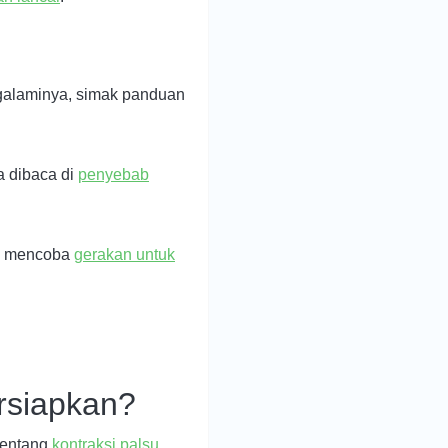
ngalaminya, simak panduan
a dibaca di
penyebab
u mencoba
gerakan untuk
rsiapkan?
tentang
kontraksi palsu